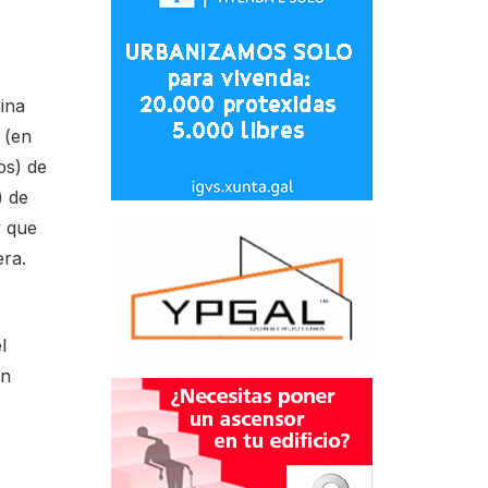
ina
 (en
os) de
) de
y que
era.
l
en