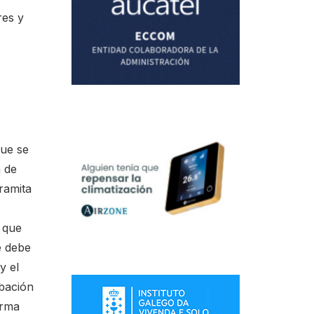
res y
que se
n de
tramita
a que
e debe
y el
obación
orma