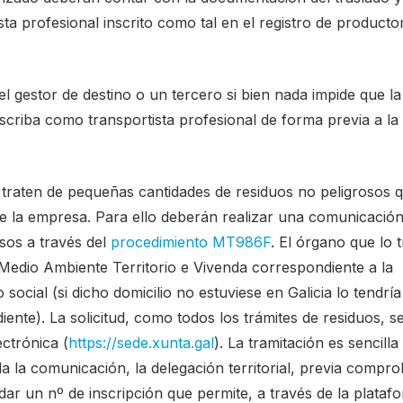
sta profesional inscrito como tal en el registro de producto
el gestor de destino o un tercero si bien nada impide que la
scriba como transportista profesional de forma previa a la
 traten de pequeñas cantidades de residuos no peligrosos 
e la empresa. Para ello deberán realizar una comunicació
sos a través del
procedimiento MT986F
. El órgano que lo 
de Medio Ambiente Territorio e Vivenda correspondiente a la
social (si dicho domicilio no estuviese en Galicia lo tendrí
te). La solicitud, como todos los trámites de residuos, s
ectrónica (
https://sede.xunta.gal
). La tramitación es sencilla 
da la comunicación, la delegación territorial, previa compr
ar un nº de inscripción que permite, a través de la plataf