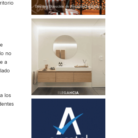
ritorio
se
do no
te a
slado
a los
dentes