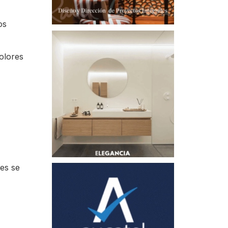
os
olores
ies se