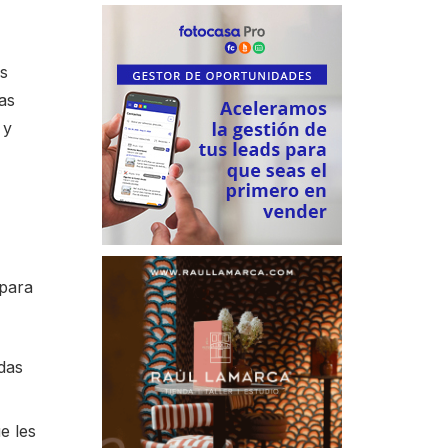
os
as
 y
 para
das
e les