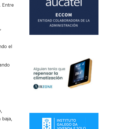
. Entre
,
ndo el
eando
o,
 baja,