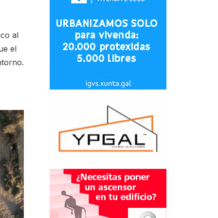
ico al
ue el
ntorno.