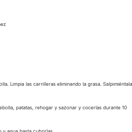
nez
la. Limpia las carrilleras eliminando la grasa. Salpimiéntal
cebolla, patatas, rehogar y sazonar y cocerlas durante 10
no y agua hasta cubrirlas.